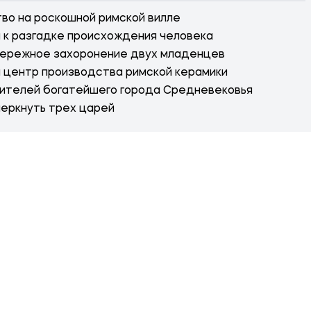
во на роскошной римской вилле
я к разгадке происхождения человека
бережное захоронение двух младенцев
й центр производства римской керамики
ителей богатейшего города Средневековья
черкнуть трех царей