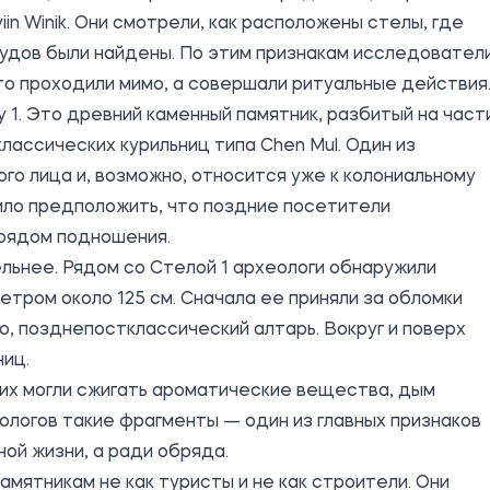
yiin Winik. Они смотрели, как расположены стелы, где
судов были найдены. По этим признакам исследовател
то проходили мимо, а совершали ритуальные действия
у 1. Это древний каменный памятник, разбитый на части
лассических курильниц типа Chen Mul. Один из
го лица и, возможно, относится уже к колониальному
ило предположить, что поздние посетители
 рядом подношения.
ельнее. Рядом со Стелой 1 археологи обнаружили
тром около 125 см. Сначала ее приняли за обломки
но, позднепостклассический алтарь. Вокруг и поверх
ниц.
них могли сжигать ароматические вещества, дым
ологов такие фрагменты — один из главных признаков
ой жизни, а ради обряда.
амятникам не как туристы и не как строители. Они