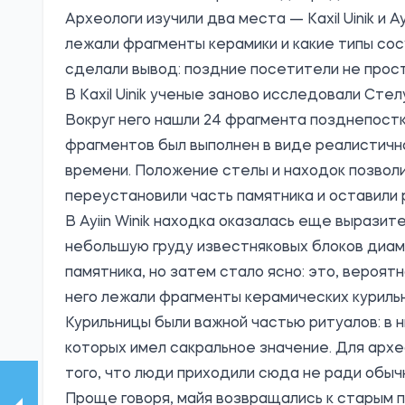
Археологи изучили два места — Kaxil Uinik и A
лежали фрагменты керамики и какие типы со
сделали вывод: поздние посетители не прос
В Kaxil Uinik ученые заново исследовали Стел
Вокруг него нашли 24 фрагмента позднепостк
фрагментов был выполнен в виде реалистично
времени. Положение стелы и находок позвол
переустановили часть памятника и оставили
В Ayiin Winik находка оказалась еще выразит
небольшую груду известняковых блоков диаме
памятника, но затем стало ясно: это, вероят
него лежали фрагменты керамических куриль
Курильницы были важной частью ритуалов: в 
которых имел сакральное значение. Для архе
того, что люди приходили сюда не ради обычн
Проще говоря, майя возвращались к старым п