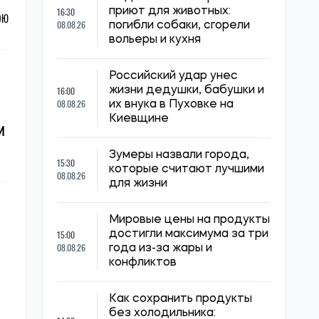
16:30
приют для животных:
ОЮ
08.08.26
погибли собаки, сгорели
вольеры и кухня
Российский удар унес
16:00
жизни дедушки, бабушки и
08.08.26
их внука в Пуховке на
Киевщине
и
Зумеры назвали города,
15:30
которые считают лучшими
08.08.26
для жизни
Мировые цены на продукты
15:00
достигли максимума за три
08.08.26
года из-за жары и
конфликтов
Как сохранить продукты
без холодильника: