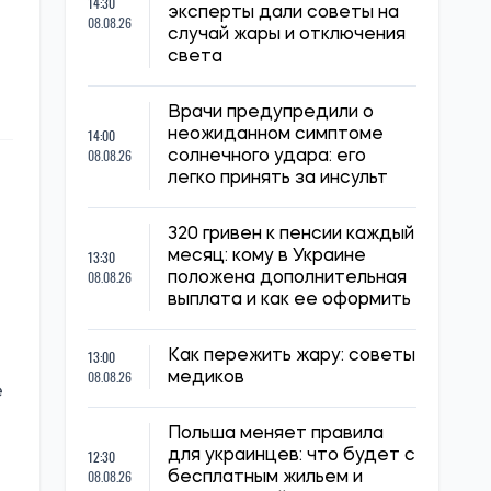
14:30
эксперты дали советы на
08.08.26
случай жары и отключения
света
Врачи предупредили о
14:00
неожиданном симптоме
08.08.26
солнечного удара: его
легко принять за инсульт
320 гривен к пенсии каждый
13:30
месяц: кому в Украине
08.08.26
положена дополнительная
выплата и как ее оформить
13:00
Как пережить жару: советы
08.08.26
медиков
e
Польша меняет правила
12:30
для украинцев: что будет с
08.08.26
бесплатным жильем и