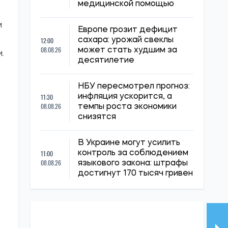
медицинской помощью
и
Европе грозит дефицит
.
12:00
сахара: урожай свеклы
08.08.26
может стать худшим за
.
десятилетие
НБУ пересмотрел прогноз:
11:30
инфляция ускорится, а
08.08.26
темпы роста экономики
снизятся
В Украине могут усилить
11:00
контроль за соблюдением
08.08.26
языкового закона: штрафы
достигнут 170 тысяч гривен