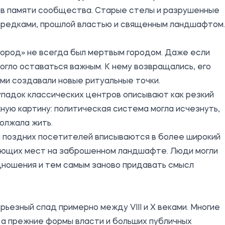
у в памяти сообщества. Старые стелы и разрушенные
с предками, прошлой властью и священным ландшафтом.
город» не всегда был мертвым городом. Даже если
огло оставаться важным. К нему возвращались, его
ми создавали новые ритуальные точки.
упадок классических центров описывают как резкий
ную картину: политическая система могла исчезнуть,
должала жить.
 поздних посетителей вписываются в более широкий
ующих мест на заброшенном ландшафте. Люди могли
дношения и тем самым заново придавать смысл
ьезный спад примерно между VIII и X веками. Многие
 а прежние формы власти и больших публичных