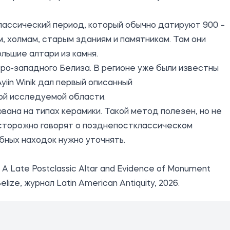
классический период, который обычно датируют 900 –
, холмам, старым зданиям и памятникам. Там они
льшие алтари из камня.
ро-западного Белиза. В регионе уже были известны
yiin Winik дал первый описанный
ой исследуемой области.
ована на типах керамики. Такой метод полезен, но не
сторожно говорят о позднепостклассическом
бных находок нужно уточнять.
ouk, A Late Postclassic Altar and Evidence of Monument
lize, журнал Latin American Antiquity, 2026.