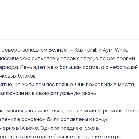
еверо-западном Белизе — Kaxil Uinik и Ayiin Winik.
ссических ритуалов у старых стел, а также первый
ериода. Речь идет не о большом храме, а о небольшой
яковых блоков.
оятно, не жили там постоянно. Они приходили в места,
включали их в свою ритуальную жизнь.
а многих классических центров майя. В регионе Thre
еления в основном были оставлены к концу
ерно в IX веке. Однако позднее, уже в
посещать некоторые бывшие городские центры.