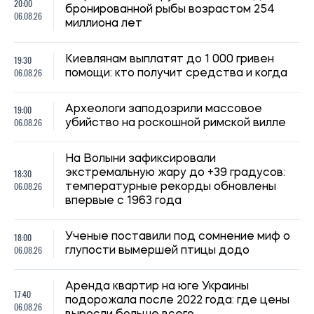
20:00
бронированной рыбы возрастом 254
06.08.26
миллиона лет
19:30
Киевлянам выплатят до 1 000 гривен
06.08.26
помощи: кто получит средства и когда
19:00
Археологи заподозрили массовое
06.08.26
убийство на роскошной римской вилле
На Волыни зафиксировали
18:30
экстремальную жару до +39 градусов:
06.08.26
температурные рекорды обновлены
впервые с 1963 года
18:00
Ученые поставили под сомнение миф о
06.08.26
глупости вымершей птицы додо
Аренда квартир на юге Украины
17:40
подорожала после 2022 года: где цены
06.08.26