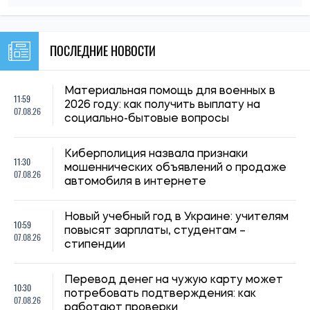
стипендии
Перевод денег на чужую карту может
10:30
потребовать подтверждения: как
07.08.26
работают проверки
Субсидия и приостановленный трудовой
09:59
договор: ПФУ объяснил правила
07.08.26
назначения помощи
В Украине изменились правила
09:30
назначения пенсий: что теперь будут
07.08.26
учитывать при расчете стажа
Разрушенное жилье и коммунальные
08:59
услуги: юрист объяснила, как добиться
07.08.26
отмены начислений
Выплаты переселенцам в августе: кому
08:30
необходимо актуализировать данные
07.08.26