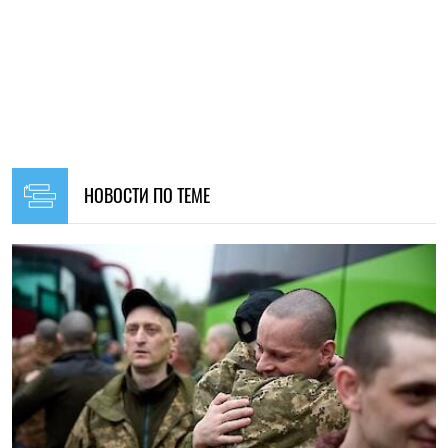
11:48, 15.05.2026
231
В Украину вернулись защитники Азовстали: детали
обмена пленными "1000 на 1000"
Ирина Де Люсто