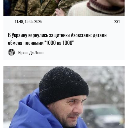
ТОП
ВИДЕО
08:53, 06.02.2026
12833
У тебя руки, ноги, все есть? Как я тебя люблю, сын мой
золотой – мама дождалась из плена сына, которого уже
похоронили два года назад. Неимоверная история
возвращения
Альбина Трубенкова