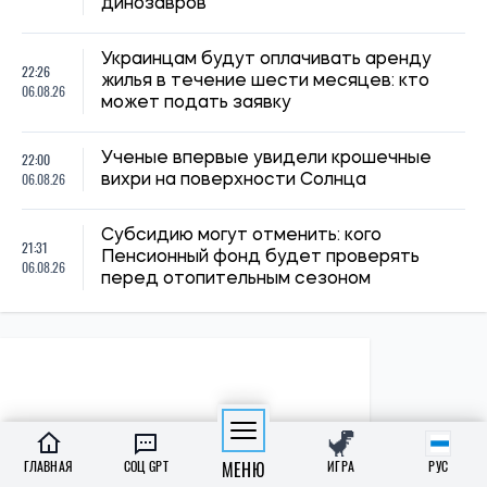
ПОЛИТИКА
ГЛАВНАЯ
СОЦ GPT
МЕНЮ
ИГРА
РУС