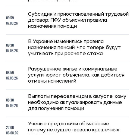
для получения помощи
Ученые предложили объяснение,
23:00
почему не существовало крошечных
06.08.26
динозавров
Украинцам будут оплачивать аренду
22:26
жилья в течение шести месяцев: кто
06.08.26
может подать заявку
22:00
Ученые впервые увидели крошечные
06.08.26
вихри на поверхности Солнца
Субсидию могут отменить: кого
21:31
Пенсионный фонд будет проверять
06.08.26
перед отопительным сезоном