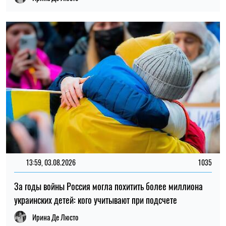
За годы войны Россия могла похитить более миллиона
украинских детей: кого учитывают при подсчете
Ирина Де Люсто
ПОСЛЕДНИЕ НОВОСТИ
Материальная помощь для военных в
11:59
2026 году: как получить выплату на
07.08.26
социально-бытовые вопросы
Киберполиция назвала признаки
11:30
мошеннических объявлений о продаже
07.08.26
автомобиля в интернете
Новый учебный год в Украине: учителям
10:59
повысят зарплаты, студентам –
07.08.26