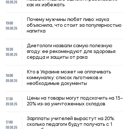
09.08.26
20% из-за уничтоженных складов
Зарплаты учителей вырастут на 20%:
17:00
сколько педагоги будут получать с 1
09.08.26
сентября
16:30
Школы Киева могут перейти на
09.08.26
дистанционку: названа причина
16:00
Сын Байдена рассказал об ухудшении
09.08.26
здоровья отца: болезнь прогрессирует
15:30
Украине угрожает дефицит воды: какие
09.08.26
области могут столкнуться с нехваткой
Сколько нужно гулять с собакой каждый
15:00
день: ученые назвали время для
09.08.26
здоровья и счастья питомца