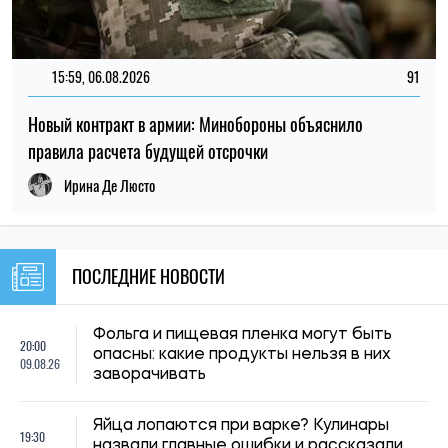
опасны: какие продукты нельзя в них
09.08.26
заворачивать
Яйца лопаются при варке? Кулинары
19:30
назвали главные ошибки и рассказали,
09.08.26
как их избежать
Почему мужчины любят пиво: наука
19:00
объяснила, что стоит за популярностью
09.08.26
напитка
Диетологи назвали самую полезную
18:30
ягоду: ее рекомендуют для здоровья
09.08.26
сердца и защиты от рака
Кто в Украине может не оплачивать
18:00
коммуналку: список льготников и
09.08.26
необходимые документы
17:30
Цены на товары могут подскочить на 15–