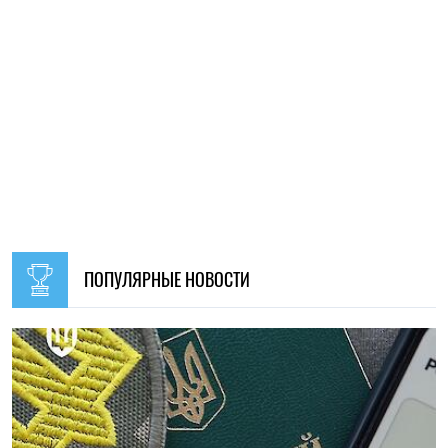
09:30, 31.07.2026
28721
В Украине с 1 августа обновят отдельные нормы
мобилизации: что изменится для граждан
Ирина Де Люсто