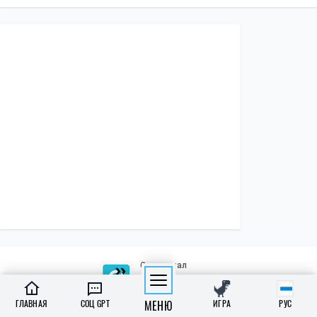
ПОЛИТИКА
Экономика
Бизнес
Власть
Зарубеж
СОЦИАЛКА
Образование
Медреформа
ГЛАВНАЯ
СОЦ GPT
МЕНЮ
ИГРА
РУС