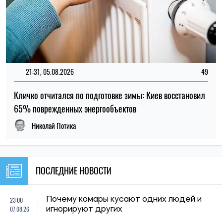
23:00
Почему комары кусают одних людей и
07.08.26
игнорируют других
Спрос на большие квартиры в Украине
22:30
смещается в центральные регионы: где
07.08.26
больше покупают жилье более 100 м²
22:00
Спустя 150 лет ученые подтвердили
07.08.26
догадку Дарвина о растениях-хищниках
В Киеве мужчина выманил у вдовы
21:29
погибшего военного более 450 тысяч
07.08.26
гривен: суд вынес приговор
21:00
Что ученые рассчитывают узнать во
07.08.26
время затмения 12 августа
МОН продлил сроки поступления в