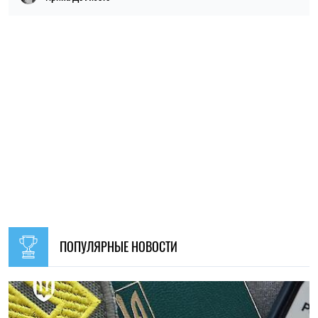
09:30, 31.07.2026
28618
В Украине с 1 августа обновят отдельные нормы
мобилизации: что изменится для граждан
Ирина Де Люсто