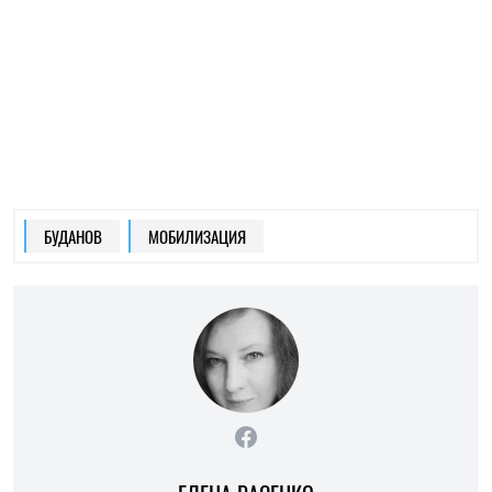
ЕЛЕНА РАСЕНКО
Пишет про ЗОЖ
на SOCPORTAL.INFO
Елена Расенко пишет о новостях в сфере
науки, ЗОЖ и психологии, делится лайфхаками
и советами по балансу между работой и
жизнью.