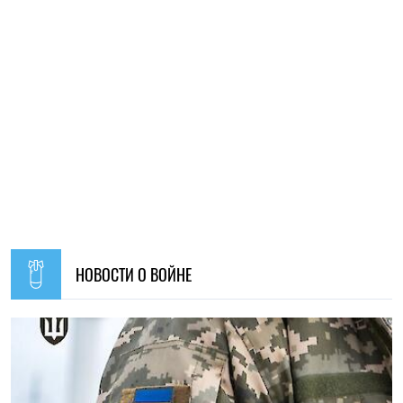
11:59, 07.08.2026
78
Материальная помощь для военных в 2026 году: как
получить выплату на социально-бытовые вопросы
Ирина Де Люсто