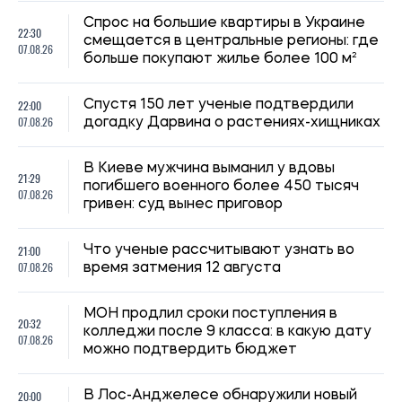
20:32
колледжи после 9 класса: в какую дату
07.08.26
можно подтвердить бюджет
20:00
В Лос-Анджелесе обнаружили новый
07.08.26
вид жабы ледникового периода
Украинцев за границей приглашают
19:30
присоединиться к созданию Сети
07.08.26
единства: как подать предложения
19:00
Ученые выяснили, как тараканы узнают
07.08.26
«своих»
Рынок труда в Украине: почему
18:30
работодатели не могут найти кадры, а
07.08.26
работники все равно недовольны
18:00
ИИ почти исключил женских персонажей
07.08.26
из историй о животных