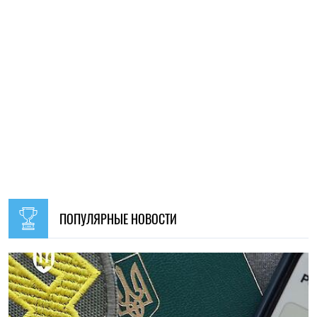
09:30, 31.07.2026
28692
В Украине с 1 августа обновят отдельные нормы
мобилизации: что изменится для граждан
Ирина Де Люсто