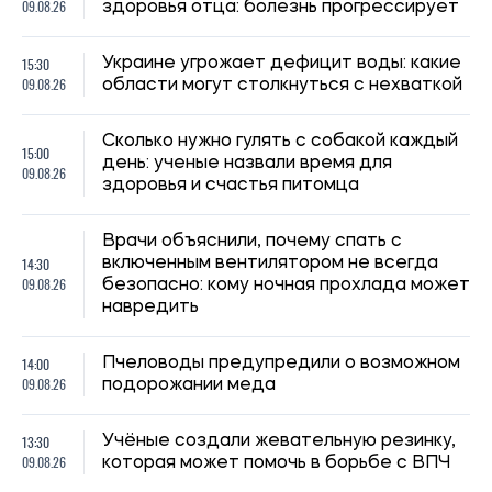
13:30
Учёные создали жевательную резинку,
09.08.26
которая может помочь в борьбе с ВПЧ
13:00
В Украине выросли цены на гречку
09.08.26
Верификация пенсий: Минфин
12:30
рассказал, какие данные будут
09.08.26
проверять у получателей выплат
12:00
Никогда не работали официально:
09.08.26
положена ли в таком случае пенсия
Переводы от родственников и друзей
11:30
на карту: в каких случаях банк может
09.08.26
проверить деньги
Зеленский сообщил, когда украинская
11:00
баллистика может впервые ударить по
09.08.26