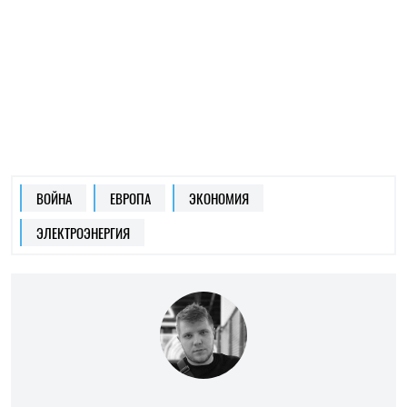
ОЛЕГ КОТОВ
Пишет про войну
на SOCPORTAL.INFO
Олег Котов пишет про войну в Украине и о том,
как она меняет мир.