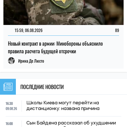
09.08.26
дистанционку: названа причина
16:00
Сын Байдена рассказал об ухудшении
09.08.26
здоровья отца: болезнь прогрессирует
15:30
Украине угрожает дефицит воды: какие
09.08.26
области могут столкнуться с нехваткой
Сколько нужно гулять с собакой каждый
15:00
день: ученые назвали время для
09.08.26
здоровья и счастья питомца
Врачи объяснили, почему спать с
14:30
включенным вентилятором не всегда
09.08.26
безопасно: кому ночная прохлада может
навредить
14:00
Пчеловоды предупредили о возможном
09.08.26
подорожании меда