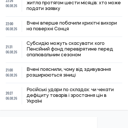
22:26
житла протягом шести місяців: хто може
06.08.26
подати заявку
22:00
Вчені вперше побачили крихітні вихори
06.08.26
на поверхні Сонця
Субсидію можуть скасувати: кого
21:31
Пенсійний фонд перевірятиме перед
06.08.26
опалювальним сезоном
21:00
Вчені пояснили, чому від здивування
06.08.26
розширюються зіниці
Російські удари по складах: чи чекати
20:27
дефіциту товарів і зростання цін в
06.08.26
Україні