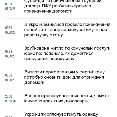
Субсидія та призупинений трудовий
09:59
договір: ПФУ роз’яснив правила
07.08.26
призначення допомоги
В Україні змінилися правила призначення
09:30
пенсій: що тепер враховуватимуть при
07.08.26
розрахунку стажу
Зруйноване житло та комунальні послуги:
08:59
юристка пояснила, як домогтися
07.08.26
скасування нарахувань
Виплати переселенцям у серпні: кому
08:30
потрібно оновити дані для отримання
07.08.26
допомоги
23:00
Вчені запропонували пояснення, чому не
06.08.26
існувало крихітних динозаврів
Українцям оплачуватимуть оренду