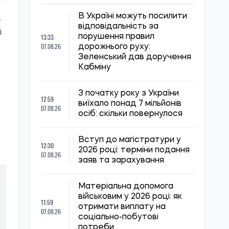
В Україні можуть посилити
.
відповідальність за
і
13:33
порушення правил
07.08.26
дорожнього руху:
Зеленський дав доручення
Кабміну
З початку року з України
12:59
виїхало понад 7 мільйонів
07.08.26
осіб: скільки повернулося
Вступ до магістратури у
12:30
2026 році: терміни подання
07.08.26
заяв та зарахування
Матеріальна допомога
військовим у 2026 році: як
11:59
отримати виплату на
07.08.26
соціально-побутові
потреби