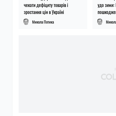
чекати дефіциту товарів і
удо зими:
зростання цін в Україні
пошкоджен
Микола Потика
Микол