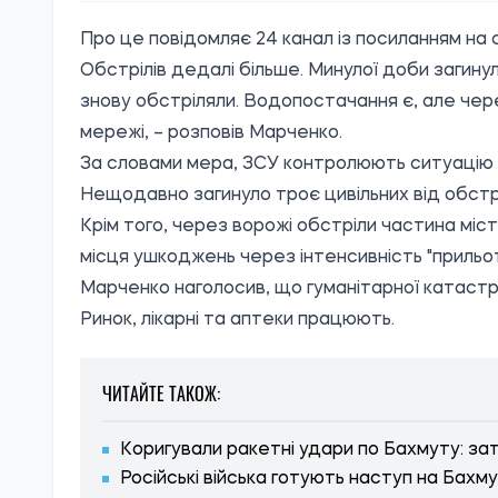
Про це
повідомляє
24 канал із посиланням на
Обстрілів дедалі більше. Минулої доби загинул
знову обстріляли. Водопостачання є, але че
мережі, – розповів Марченко.
За словами мера, ЗСУ контролюють ситуацію у 
Нещодавно загинуло троє цивільних від обстрі
Крім того, через ворожі обстріли частина міс
місця ушкоджень через інтенсивність "прильот
Марченко наголосив, що гуманітарної катастро
Ринок, лікарні та аптеки працюють.
ЧИТАЙТЕ ТАКОЖ:
Коригували ракетні удари по Бахмуту: за
Російські війська готують наступ на Бахму