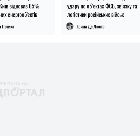
 Київ відновив 65%
удару по об’єктах ФСБ, зв’язку та
их енергооб'єктів
логістики російських військ
а Потика
Ірина Де Люсто