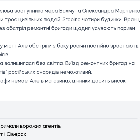
 слова заступника мера Бахмута Олександра Марченка
и троє цивільних людей. Згоріло чотири будинки. Вранц
рез обстріл ремонтні бригади щодня усувають пориви
місті. Але обстріли з боку росіян постійно зростають.
лів.
та залишилася без світла. Виїзд ремонтних бригад на
ів" російських снарядів неможливий.
фи немає. Але в магазинах цінники досить високі.
тримали ворожих агентів
т і Сіверск