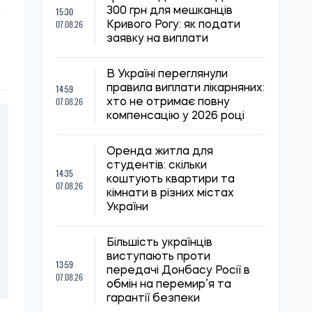
15:30
300 грн для мешканців
07.08.26
Кривого Рогу: як подати
заявку на виплати
В Україні переглянули
14:59
правила виплати лікарняних:
07.08.26
хто не отримає повну
компенсацію у 2026 році
Оренда житла для
студентів: скільки
14:35
коштують квартири та
07.08.26
кімнати в різних містах
України
Більшість українців
виступають проти
13:59
передачі Донбасу Росії в
07.08.26
обмін на перемир’я та
гарантії безпеки