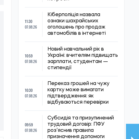
Кіберполіція назвала
11:30
ознаки шахрайських
07.08.26
оголошень про продаж
автомобілів в інтернеті
Новий навчальний рік в
10:59
Україні: вчителям підвищать
07.08.26
зарплати, студентам —
стипендії
Переказ грошей на чужу
10:30
картку може вимагати
07.08.26
підтвердження: як
відбуваються перевірки
Субсидія та призупинений
09:59
трудовий договір: ПФУ
07.08.26
роз’яснив правила
призначення допомоги