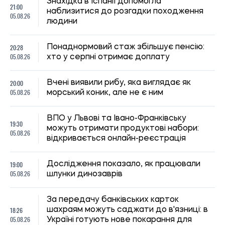
За передачу банківських карток
18:26
шахраям можуть саджати до в'язниці: в
05.08.26
Україні готують нове покарання для
"дропів"
18:00
Вчені виявили на Мадагаскарі одразу сім
05.08.26
нових видів жаб
Зеленський підписав новий закон про
17:45
ВПО: що зміниться для переселенців з
05.08.26
жовтня 2026 року