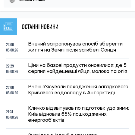
Кличко відзвітував по підготовк удо зими:
21:31
Київ відновив 65% пошкоджених
05.08.26
енергооб'єктів
Знахідка в Іспанії допомогла
21:00
наблизитися до розгадки походження
05.08.26
людини
20:28
Понаднормовий стаж збільшує пенсію:
05.08.26
хто у серпні отримає доплату
20:00
Вчені виявили рибу, яка виглядає як
05.08.26
морський коник, але не є ним
ВПО у Львові та Івано-Франківську
19:30
можуть отримати продуктові набори:
05.08.26
відкривається онлайн-реєстрація
19:00
Дослідження показало, як працювали
05.08.26
шлунки динозаврів