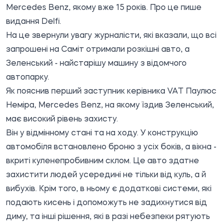
Mercedes Benz, якому вже 15 років. Про це пише
видання
Delfi
.
На це звернули увагу журналісти, які вказали, що всі
запрошені на Саміт отримали розкішні авто, а
Зеленський - найстарішу машину з відомчого
автопарку.
Як пояснив перший заступник керівника VAT Паулюс
Неміра, Mercedes Benz, на якому їздив Зеленський,
має високий рівень захисту.
Він у відмінному стані та на ходу. У конструкцію
автомобіля встановлено броню з усіх боків, а вікна -
вкриті куленепробивним склом. Це авто здатне
захистити людей усередині не тільки від куль, а й
вибухів. Крім того, в ньому є додаткові системи, які
подають кисень і допоможуть не задихнутися від
диму, та інші рішення, які в разі небезпеки рятують