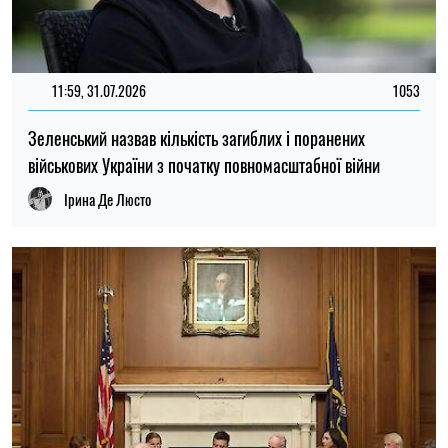
12:30, 29.07.2026
945
Візит Зеленського до США вплинув на настрої в Конгресі:
що кажуть сенатори
Ірина Де Люсто