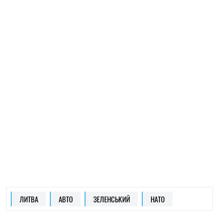
ЛИТВА
АВТО
ЗЕЛЕНСЬКИЙ
НАТО
ОЛЕНА РАСЕНКО
Пише про ЗСЖ
на SOCPORTAL.INFO
Олена Расенко пише про новини у сфері науки,
ЗСЖ і психології, ділиться лайфхаками та
порадами щодо балансу між роботою і
життям.