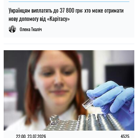
22:00, 23.07.2026
4525
Вчені знайшли спосіб виявляти 90 % випадків раку
підшлункової залози на ранній стадії
Олена Расенко