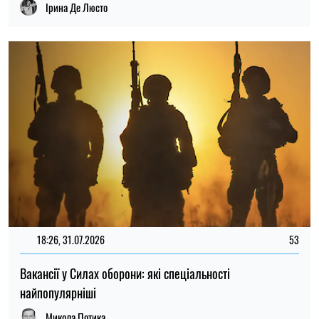
Вакансії у Силах оборони: які спеціальності
найпопулярніші
Микола Потика
ОСТАННІ НОВИНИ
23:00
Вчений запропонував спосіб зберегти
05.08.26
життя на Землі після загибелі Сонця
22:29
Ціни на базові продукти оновилися: де 5
05.08.26
серпня найдешевші яйця, молоко та олія
22:00
Вчені з'ясували походження загадкового
05.08.26
Кривавого водоспаду в Антарктиді