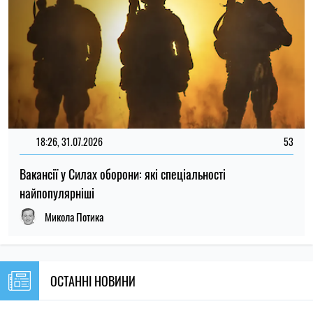
ОСТАННІ НОВИНИ
23:00
Вчений запропонував спосіб зберегти
05.08.26
життя на Землі після загибелі Сонця
22:29
Ціни на базові продукти оновилися: де 5
05.08.26
серпня найдешевші яйця, молоко та олія
22:00
Вчені з'ясували походження загадкового
05.08.26
Кривавого водоспаду в Антарктиді
Кличко відзвітував по підготовк удо зими:
21:31
Київ відновив 65% пошкоджених
05.08.26
енергооб'єктів
Знахідка в Іспанії допомогла
21:00
наблизитися до розгадки походження
05.08.26
людини