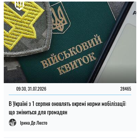
19:34, 22.07.2026
5417
Статус «Ветеран праці» у 2026 році: хто може оформити
та які пільги передбачені
Олена Ткаліч