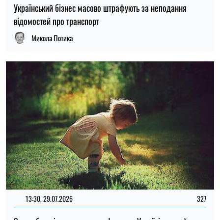
13:30, 29.07.2026
327
За що батьків можуть оштрафувати в Україні: повний
перелік порушень
Ірина Де Люсто
12:59, 28.07.2026
459