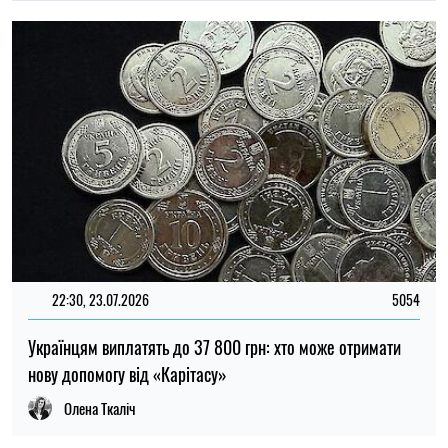
Олена Ткаліч
22:00, 23.07.2026
4524
Вчені знайшли спосіб виявляти 90 % випадків раку
підшлункової залози на ранній стадії