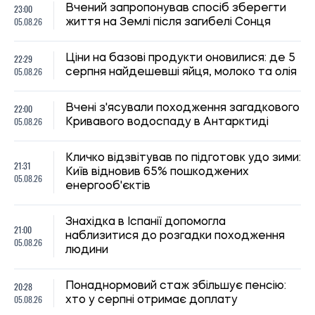
20:28
Понаднормовий стаж збільшує пенсію:
05.08.26
хто у серпні отримає доплату
20:00
Вчені виявили рибу, яка виглядає як
05.08.26
морський коник, але не є ним
ВПО у Львові та Івано-Франківську
19:30
можуть отримати продуктові набори:
05.08.26
відкривається онлайн-реєстрація
19:00
Дослідження показало, як працювали
05.08.26
шлунки динозаврів
За передачу банківських карток
18:26
шахраям можуть саджати до в'язниці: в
05.08.26
Україні готують нове покарання для
"дропів"
18:00
Вчені виявили на Мадагаскарі одразу сім
05.08.26
нових видів жаб