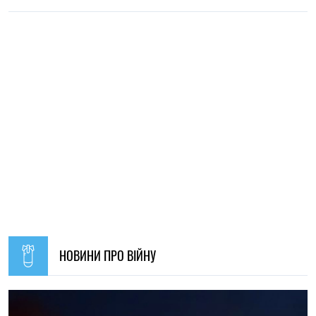
14:59, 04.08.2026
1228
Сили оборони України завдали удару по об’єктах ФСБ,
зв’язку та логістики російських військ
Ірина Де Люсто