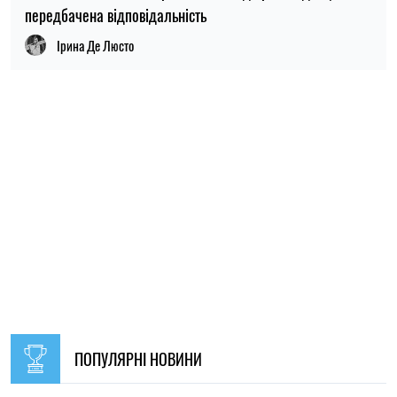
ПОПУЛЯРНІ НОВИНИ
09:30, 31.07.2026
28465
В Україні з 1 серпня оновлять окремі норми мобілізації:
що зміниться для громадян
Ірина Де Люсто