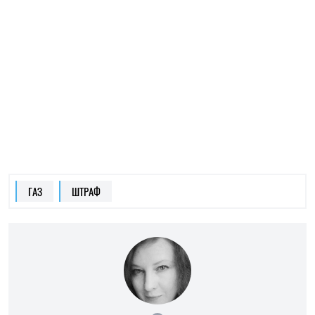
ОЛЕНА РАСЕНКО
Пише про ЗСЖ
на SOCPORTAL.INFO
Олена Расенко пише про новини у сфері науки,
ЗСЖ і психології, ділиться лайфхаками та
порадами щодо балансу між роботою і
життям.