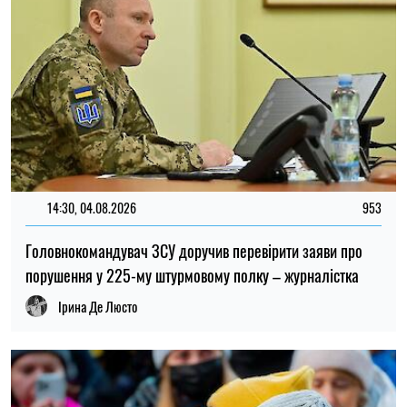
13:59, 03.08.2026
1031
За роки війни Росія могла викрасти понад мільйон
українських дітей: кого враховують під час підрахунку
Ірина Де Люсто