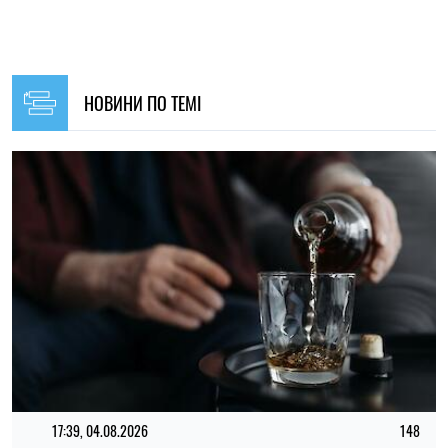
17:39, 04.08.2026
148
В Україні планують посилити штрафи за перебування в
громадських місцях у стані сильного сп’яніння
Ірина Де Люсто