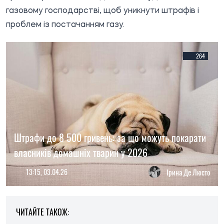
газовому господарстві, щоб уникнути штрафів і
проблем із постачанням газу.
264
Штрафи до 8 500 гривень: за що можуть покарати
власників домашніх тварин у 2026
13:15, 03.04.26
Ірина Де Люсто
ЧИТАЙТЕ ТАКОЖ: