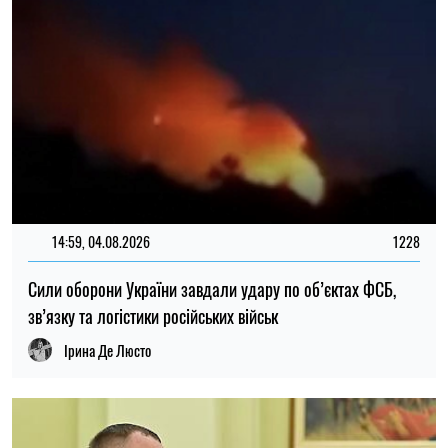
14:30, 04.08.2026
953
Головнокомандувач ЗСУ доручив перевірити заяви про
порушення у 225-му штурмовому полку – журналістка
Ірина Де Люсто