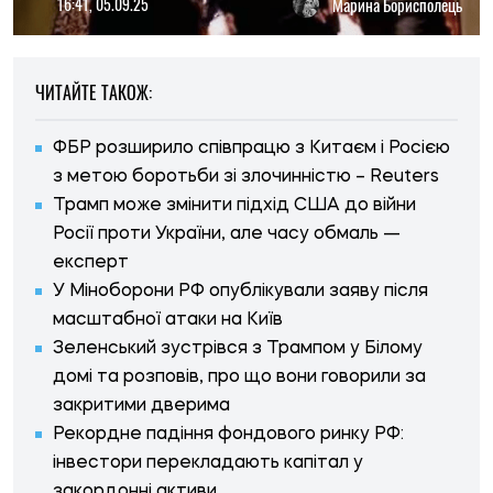
16:41, 05.09.25
Марина Борисполець
ЧИТАЙТЕ ТАКОЖ:
ФБР розширило співпрацю з Китаєм і Росією
з метою боротьби зі злочинністю – Reuters
Трамп може змінити підхід США до війни
Росії проти України, але часу обмаль —
експерт
У Міноборони РФ опублікували заяву після
масштабної атаки на Київ
Зеленський зустрівся з Трампом у Білому
домі та розповів, про що вони говорили за
закритими дверима
Рекордне падіння фондового ринку РФ:
інвестори перекладають капітал у
закордонні активи