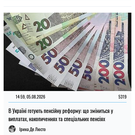
Ірина Де Люсто
22:30, 23.07.2026
5092
Українцям виплатять до 37 800 грн: хто може отримати
нову допомогу від «Карітасу»