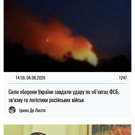
14:30, 04.08.2026
1243
Головнокомандувач ЗСУ доручив перевірити заяви про
порушення у 225-му штурмовому полку – журналістка
Ірина Де Люсто