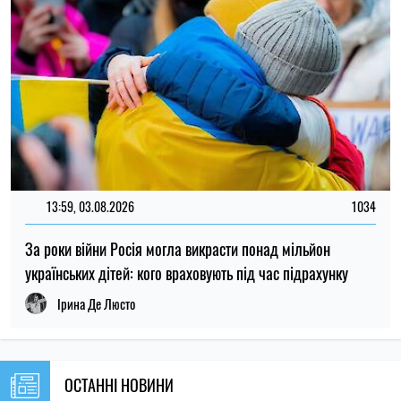
ОСТАННІ НОВИНИ
23:00
Вчені запропонували пояснення, чому не
06.08.26
існувало крихітних динозаврів
Українцям оплачуватимуть оренду
22:26
житла протягом шести місяців: хто може
06.08.26
подати заявку
22:00
Вчені вперше побачили крихітні вихори
06.08.26
на поверхні Сонця
Субсидію можуть скасувати: кого
21:31
Пенсійний фонд перевірятиме перед
06.08.26
опалювальним сезоном
21:00
Вчені пояснили, чому від здивування
06.08.26
розширюються зіниці