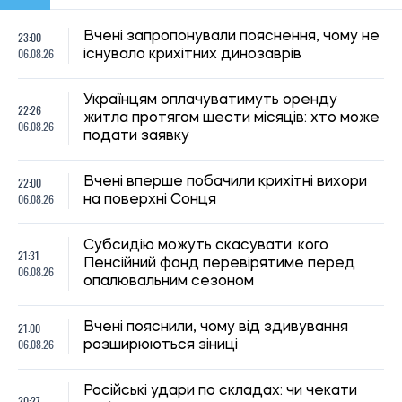
Російські удари по складах: чи чекати
20:27
дефіциту товарів і зростання цін в
06.08.26
Україні
20:00
У Бразилії виявили новий вид броньованої
06.08.26
риби віком 254 мільйони років
19:30
Киянам виплатять до 1 000 гривень
06.08.26
допомоги: хто отримає кошти та коли
19:00
Археологи запідозрили масове вбивство
06.08.26
у розкішній римській віллі
На Волині зафіксували екстремальну
18:30
спеку до +39 градусів: температурні
06.08.26
рекорди оновлено вперше з 1963 року
18:00
Вчені поставили під сумнів міф про
06.08.26
“тупість” вимерлого птаха додо