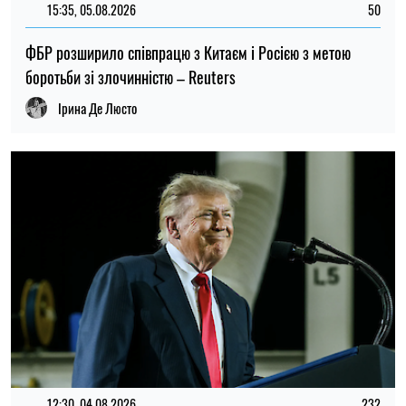
12:30, 04.08.2026
232
Трамп може змінити підхід США до війни Росії проти
України, але часу обмаль — експерт
Ірина Де Люсто