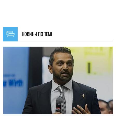
15:35, 05.08.2026
50
ФБР розширило співпрацю з Китаєм і Росією з метою
боротьби зі злочинністю – Reuters
Ірина Де Люсто