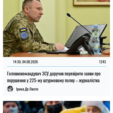
13:59, 03.08.2026
1034
За роки війни Росія могла викрасти понад мільйон
українських дітей: кого враховують під час підрахунку
Ірина Де Люсто