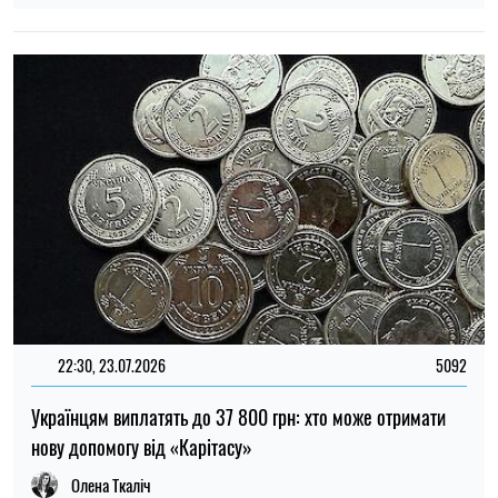
Олена Ткаліч
22:00, 23.07.2026
4548
Вчені знайшли спосіб виявляти 90 % випадків раку
підшлункової залози на ранній стадії