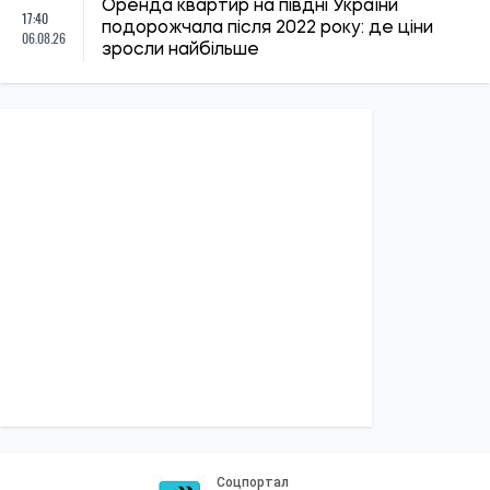
ПОЛІТИКА
Економіка
Бізнес
Влада
Закордон
СОЦІАЛКА
Освіта
Медреформа
Субсидії