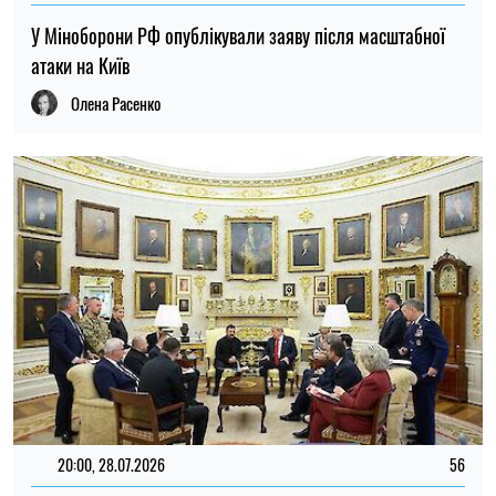
Зеленський зустрівся з Трампом у Білому домі та
розповів, про що вони говорили за закритими дверима
Ірина Де Люсто