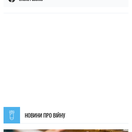
21:31, 05.08.2026
40
Кличко відзвітував по підготовк удо зими: Київ відновив
65% пошкоджених енергооб'єктів
Микола Потика