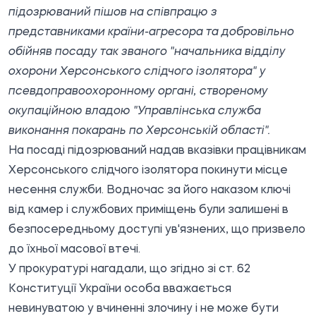
підозрюваний пішов на співпрацю з
представниками країни-агресора та добровільно
обійняв посаду так званого "начальника відділу
охорони Херсонського слідчого ізолятора" у
псевдоправоохоронному органі, створеному
окупаційною владою "Управлінська служба
виконання покарань по Херсонській області".
На посаді підозрюваний надав вказівки працівникам
Херсонського слідчого ізолятора покинути місце
несення служби. Водночас за його наказом ключі
від камер і службових приміщень були залишені в
безпосередньому доступі ув'язнених, що призвело
до їхньої масової втечі.
У прокуратурі нагадали, що згідно зі ст. 62
Конституції України особа вважається
невинуватою у вчиненні злочину і не може бути