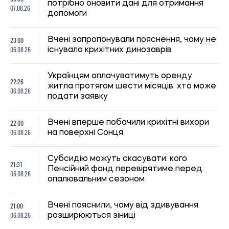
Кличко відзвітував по підготовк удо зими: Київ відновив
65% пошкоджених енергооб'єктів
Микола Потика
14:59, 04.08.2026
1248
Сили оборони України завдали удару по об’єктах ФСБ,