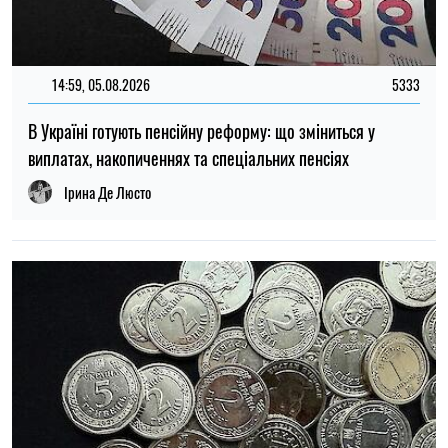
18:31, 02.07.2026
347
Стратегія контрнаступу: удари по Криму можуть бути
підготовкою поля бою — Foreign Policy
Ірина Де Люсто