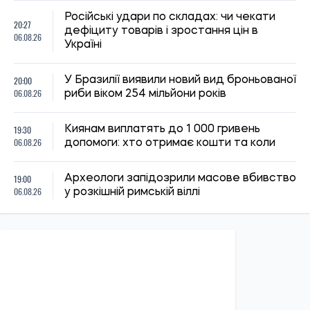
зв’язку та логістики російських військ
Ірина Де Люсто
14:30, 04.08.2026
1244
Головнокомандувач ЗСУ доручив перевірити заяви про