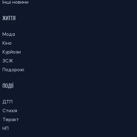
06.08.26
існувало крихітних динозаврів
Українцям оплачуватимуть оренду
22:26
житла протягом шести місяців: хто може
06.08.26
подати заявку
22:00
Вчені вперше побачили крихітні вихори
06.08.26
на поверхні Сонця
Субсидію можуть скасувати: кого
21:31
Пенсійний фонд перевірятиме перед
06.08.26
опалювальним сезоном
21:00
Вчені пояснили, чому від здивування
06.08.26
розширюються зіниці
Російські удари по складах: чи чекати
20:27
дефіциту товарів і зростання цін в
06.08.26
Україні