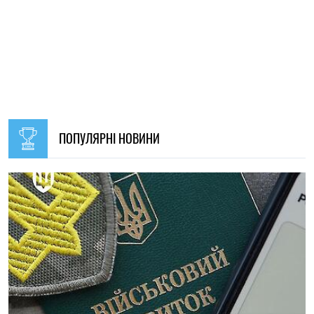
17:40, 06.08.2026
80
Оренда квартир на півдні України подорожчала після
2022 року: де ціни зросли найбільше
Ірина Де Люсто