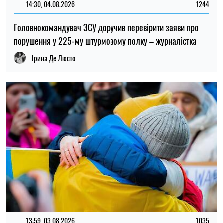
22:00, 23.07.2026
4552
Вчені знайшли спосіб виявляти 90 % випадків раку
підшлункової залози на ранній стадії
Олена Расенко