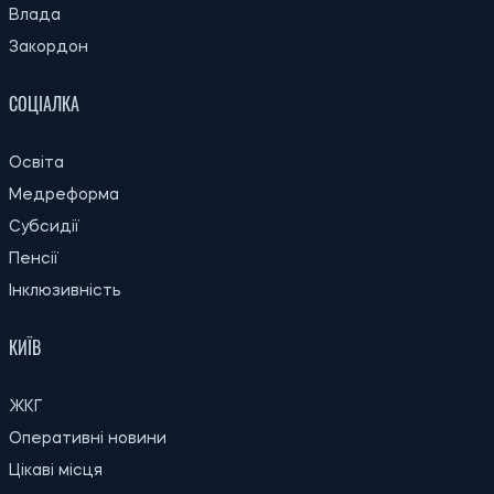
Ірина Де Люсто
ОСТАННІ НОВИНИ
В Україні змінилися правила призначення
09:30
пенсій: що тепер враховуватимуть при
07.08.26
розрахунку стажу
Зруйноване житло та комунальні послуги:
08:59
юристка пояснила, як домогтися
07.08.26
скасування нарахувань
Виплати переселенцям у серпні: кому
08:30
потрібно оновити дані для отримання
07.08.26
допомоги
23:00
Вчені запропонували пояснення, чому не