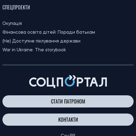
20:00
У Бразилії виявили новий вид броньованої
06.08.26
риби віком 254 мільйони років
19:30
Киянам виплатять до 1 000 гривень
06.08.26
допомоги: хто отримає кошти та коли
19:00
Археологи запідозрили масове вбивство
06.08.26
у розкішній римській віллі