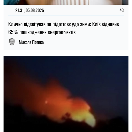
14:59, 05.08.2026
5333
В Україні готують пенсійну реформу: що зміниться у
виплатах, накопиченнях та спеціальних пенсіях
Ірина Де Люсто