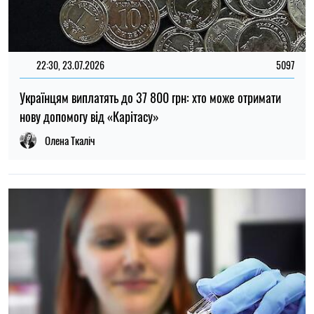
12:26, 02.06.2026
161
Наступ Росії дав негативний результат: у 2026 ворог
втратив більше територій, ніж окупував - ISW
Ірина Де Люсто