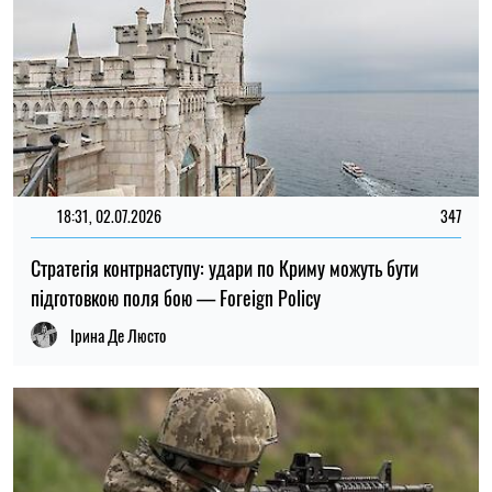
ХЕРСОН
ДЕОККУПАЦІЯ
ОЛЕГ КОТОВ
Пише про війну
на SOCPORTAL.INFO
Олег Котов пише про війну в Україні та про те,
як вона змінює світ.