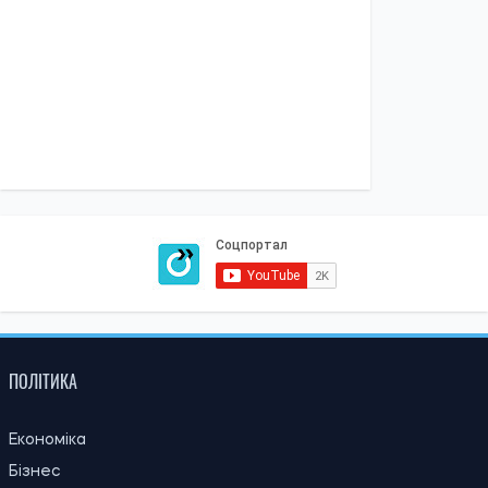
порушення у 225-му штурмовому полку – журналістка
Ірина Де Люсто
13:59, 03.08.2026
1035
За роки війни Росія могла викрасти понад мільйон
українських дітей: кого враховують під час підрахунку