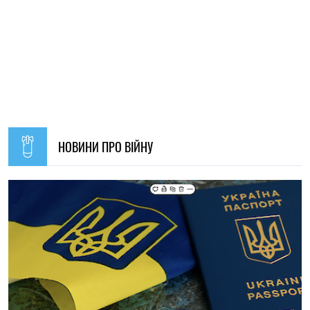
19:30, 07.08.2026
47
Українців за кордоном запрошують долучитися до
створення Мережі єдності: як подати пропозиції
Олена Ткаліч