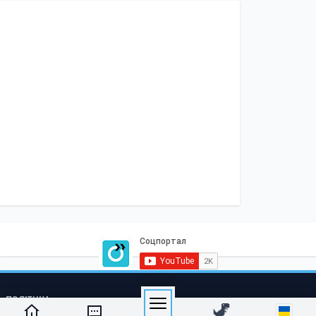
ПОЛІТИКА
Економіка
Бізнес
Влада
Закордон
СОЦІАЛКА
Освіта
Медреформа
Субсидії