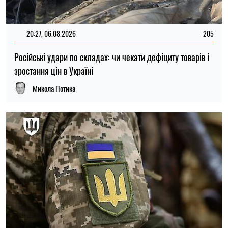
15:59, 06.08.2026
86
Новий контракт у війську: Міноборони пояснило правила
розрахунку майбутньої відстрочки
Ірина Де Люсто
ОСТАННІ НОВИНИ
20:00
"Динамо" залишили одразу 11
08.08.26
футболістів