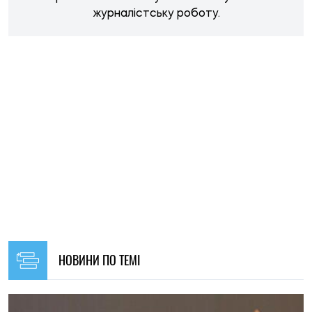
НОВИНИ ПО ТЕМІ
15:59, 17.07.2026
170
Конфлікт між Федоровим і Сирським: джерела в
Міноборони розповіли, чи планують звільнити