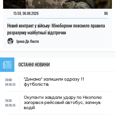
Окупанти завдали удару по Нікополю:
19:30
загорівся рейсовий автобус, загинув
08.08.26
водій
Для чого люди використовують
19:00
ChatGPT: OpenAI оприлюднила перші
08.08.26
глобальні дані про роботу ШІ
18:30
Експерти розповіли, як часто слід міняти
08.08.26
зубну щітку
Як не переплачувати за багаж у літаку:
18:00
шість простих способів уникнути
08.08.26
штрафів
17:30
Як захистити улюбленця від спеки: перші
08.08.26
ознаки перегріву, які не можна ігнорувати
Чому ціна на каву може зрости: