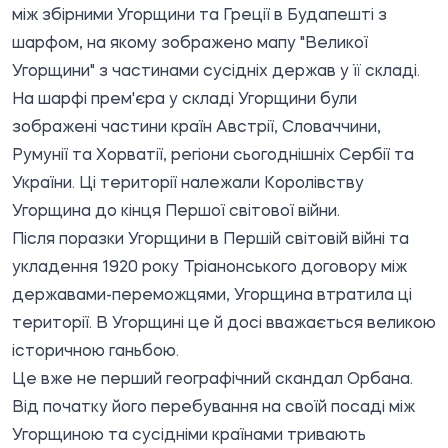
між збірними Угорщини та Греції в Будапешті з
шарфом, на якому зображено мапу "Великої
Угорщини" з частинами сусідніх держав у її складі.
На шарфі прем'єра у складі Угорщини були
зображені частини країн Австрії, Словаччини,
Румунії та Хорватії, регіони сьогоднішніх Сербії та
України. Ці території належали Королівству
Угорщина до кінця Першої світової війни.
Після поразки Угорщини в Першій світовій війні та
укладення 1920 року Тріанонського договору між
державами-переможцями, Угорщина втратила ці
території. В Угорщині це й досі вважається великою
історичною ганьбою.
Це вже не перший географічний скандал Орбана.
Від початку його перебування на своїй посаді між
Угорщиною та сусідніми країнами тривають