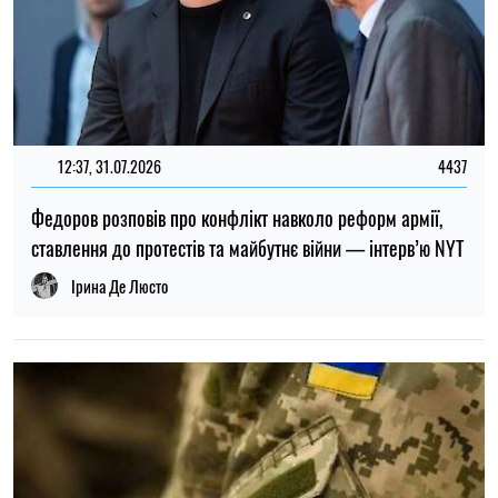
ТОП
19:30, 27.07.2026
3821
Чоловіків після 60 років можуть взяти до ЗСУ: хто може
потрапити до війська
Микола Потика