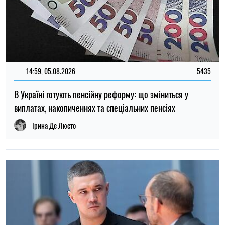
12:37, 31.07.2026
4437
Федоров розповів про конфлікт навколо реформ армії,
ставлення до протестів та майбутнє війни — інтерв’ю NYT
Ірина Де Люсто