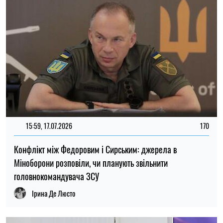
головнокомандувача ЗСУ
Ірина Де Люсто
ТОП
09:48, 02.07.2026
4477
Росія заплатить високу ціну — прогноз колишнього
міністра оборони США