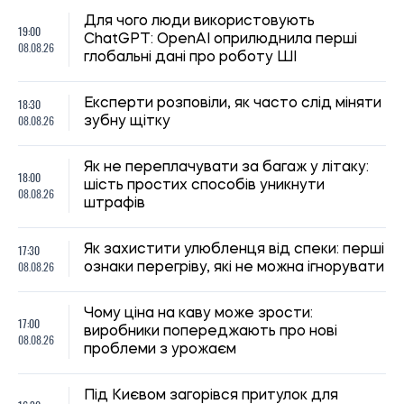
17:00
виробники попереджають про нові
08.08.26
проблеми з урожаєм
Під Києвом загорівся притулок для
16:30
тварин: загинули собаки, згоріли вольєри
08.08.26
та кухня
Російський удар забрав життя дідуся,
16:00
бабусі та їхнього онука в Пуховці на
08.08.26
Київщині
15:30
Користувачі «Зумеру» назвали міста, які
08.08.26
вважають найкращими для життя
Світові ціни на продукти досягли
15:00
найвищого рівня за останні три роки
08.08.26
через спеку та конфлікти
Як зберігати продукти без