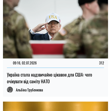
Альбіна Трубенкова
13:00, 27.06.2026
254
Президент Литви може виступити посередником між
Україною та Польщею
Олена Расенко