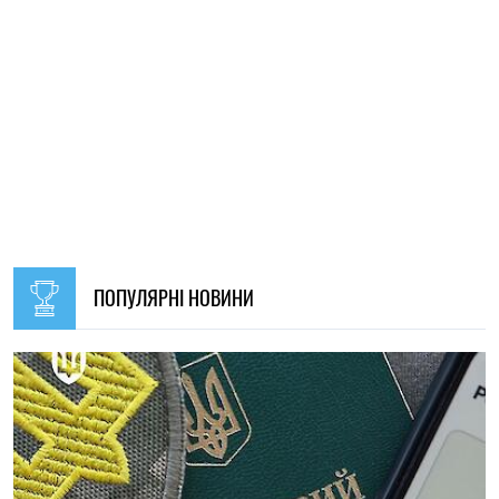
09:30, 31.07.2026
28646
В Україні з 1 серпня оновлять окремі норми мобілізації:
що зміниться для громадян
Ірина Де Люсто