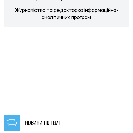
НОВИНИ ПО ТЕМІ
23:00, 26.06.2026
240
Ізраїль не випускає десятки українців із сектора Газа,
незважаючи на те, що їх внесено до списків на евакуацію