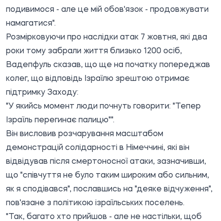
подивимося - але це мій обов'язок - продовжувати
намагатися".
Розмірковуючи про наслідки атак 7 жовтня, які два
роки тому забрали життя близько 1200 осіб,
Вадепфуль сказав, що ще на початку попереджав
колег, що відповідь Ізраїлю зрештою отримає
підтримку Заходу:
"У якийсь момент люди почнуть говорити: "Тепер
Ізраїль перегинає палицю"".
Він висловив розчарування масштабом
демонстрацій солідарності в Німеччині, які він
відвідував після смертоносної атаки, зазначивши,
що "співчуття не було таким широким або сильним,
як я сподівався", пославшись на "деяке відчуження",
пов'язане з політикою ізраїльських поселень.
"Так, багато хто прийшов - але не настільки, щоб