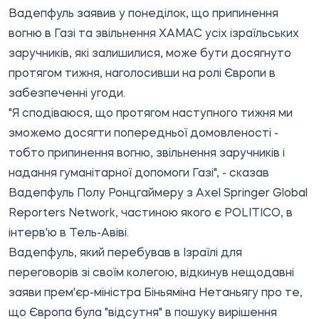
Вадепфуль заявив у понеділок, що припинення
вогню в Газі та звільнення ХАМАС усіх ізраїльських
заручників, які залишилися, може бути досягнуто
протягом тижня, наголосивши на ролі Європи в
забезпеченні угоди.
"Я сподіваюся, що протягом наступного тижня ми
зможемо досягти попередньої домовленості -
тобто припинення вогню, звільнення заручників і
надання гуманітарної допомоги Газі", - сказав
Вадепфуль Полу Ронцгаймеру з Axel Springer Global
Reporters Network, частиною якого є
POLITICO
, в
інтерв'ю в Тель-Авіві.
Вадепфуль, який перебував в Ізраїлі для
переговорів зі своїм колегою, відкинув нещодавні
заяви
прем'єр-міністра Біньяміна Нетаньягу про те,
що Європа була "відсутня" в пошуку вирішення