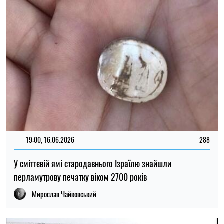
Мирослав Чайковський
22:00, 27.03.2026
136
"Ізраїльський Стоунхендж" виявився не єдиним -
знайдено десятки подібних споруд
Мирослав Чайковський