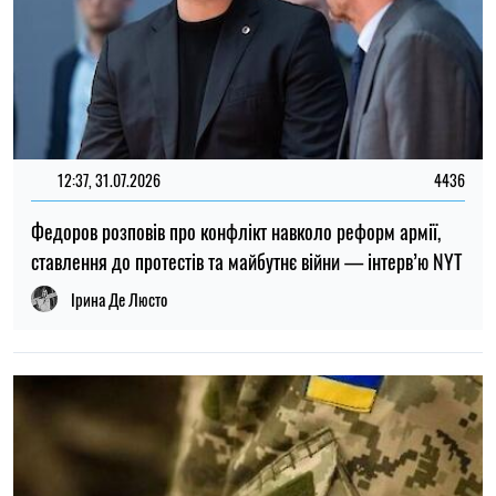
ТОП
19:30, 27.07.2026
3816
Чоловіків після 60 років можуть взяти до ЗСУ: хто може
потрапити до війська
Микола Потика