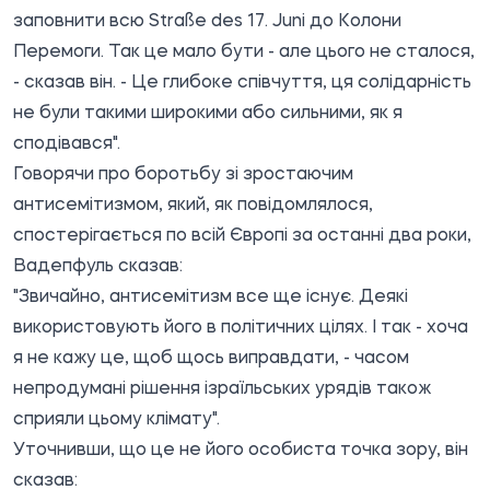
заповнити всю Straße des 17. Juni до Колони
Перемоги. Так це мало бути - але цього не сталося,
- сказав він. - Це глибоке співчуття, ця солідарність
не були такими широкими або сильними, як я
сподівався".
Говорячи про боротьбу зі зростаючим
антисемітизмом, який, як повідомлялося,
спостерігається по всій Європі за останні два роки,
Вадепфуль сказав:
"Звичайно, антисемітизм все ще існує. Деякі
використовують його в політичних цілях. І так - хоча
я не кажу це, щоб щось виправдати, - часом
непродумані рішення ізраїльських урядів також
сприяли цьому клімату".
Уточнивши, що це не його особиста точка зору, він
сказав: