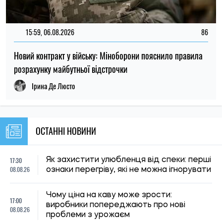
Чому ціна на каву може зрости:
17:00
виробники попереджають про нові
08.08.26
проблеми з урожаєм
Під Києвом загорівся притулок для
16:30
тварин: загинули собаки, згоріли вольєри
08.08.26
та кухня
Російський удар забрав життя дідуся,
16:00
бабусі та їхнього онука в Пуховці на
08.08.26
Київщині
15:30
Користувачі «Зумеру» назвали міста, які
08.08.26
вважають найкращими для життя
Світові ціни на продукти досягли
15:00
найвищого рівня за останні три роки
08.08.26
через спеку та конфлікти