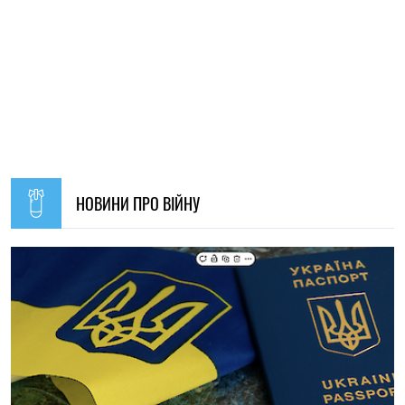
19:30, 07.08.2026
45
Українців за кордоном запрошують долучитися до
створення Мережі єдності: як подати пропозиції
Олена Ткаліч