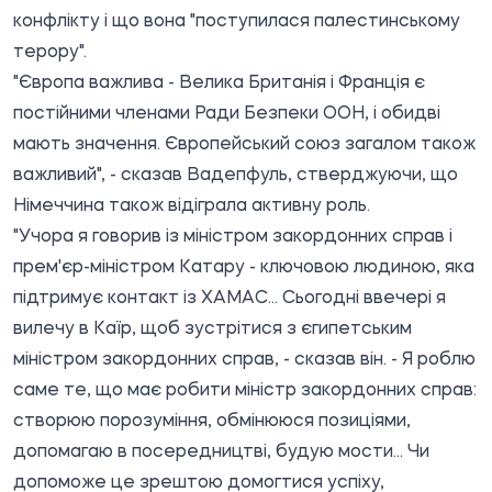
конфлікту і що вона "поступилася палестинському
терору".
"Європа важлива - Велика Британія і Франція є
постійними членами Ради Безпеки ООН, і обидві
мають значення. Європейський союз загалом також
важливий", - сказав Вадепфуль, стверджуючи, що
Німеччина також відіграла активну роль.
"Учора я говорив із міністром закордонних справ і
прем'єр-міністром Катару - ключовою людиною, яка
підтримує контакт із ХАМАС... Сьогодні ввечері я
вилечу в Каїр, щоб зустрітися з єгипетським
міністром закордонних справ, - сказав він. - Я роблю
саме те, що має робити міністр закордонних справ:
створюю порозуміння, обмінююся позиціями,
допомагаю в посередництві, будую мости... Чи
допоможе це зрештою домогтися успіху,