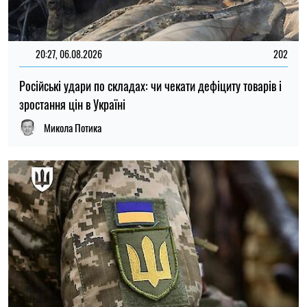
15:59, 06.08.2026
86
Новий контракт у війську: Міноборони пояснило правила
розрахунку майбутньої відстрочки
Ірина Де Люсто
ОСТАННІ НОВИНИ
17:30
Як захистити улюбленця від спеки: перші
08.08.26
ознаки перегріву, які не можна ігнорувати