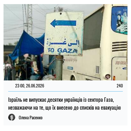
Олена Расенко
19:00, 16.06.2026
288
У сміттєвій ямі стародавнього Ізраїлю знайшли
перламутрову печатку віком 2700 років