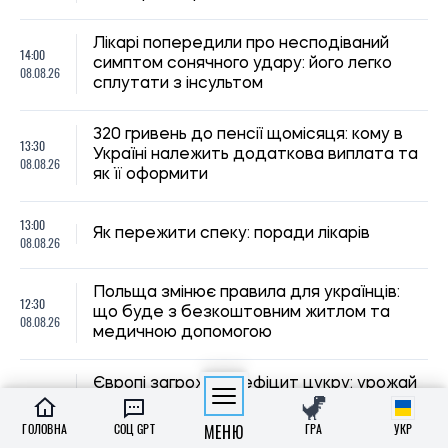
Європі загрожує дефіцит цукру: урожай
12:00
буряка може стати найгіршим за
08.08.26
десятиліття
ГОЛОВНА
СОЦ GPT
МЕНЮ
ГРА
УКР