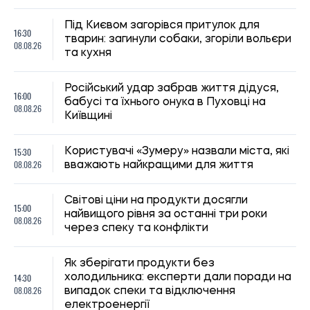
Як зберігати продукти без
14:30
холодильника: експерти дали поради на
08.08.26
випадок спеки та відключення
електроенергії
Лікарі попередили про несподіваний
14:00
симптом сонячного удару: його легко
08.08.26
сплутати з інсультом
320 гривень до пенсії щомісяця: кому в
13:30
Україні належить додаткова виплата та
08.08.26
як її оформити
13:00
Як пережити спеку: поради лікарів
08.08.26
Польща змінює правила для українців:
12:30
що буде з безкоштовним житлом та
08.08.26
медичною допомогою