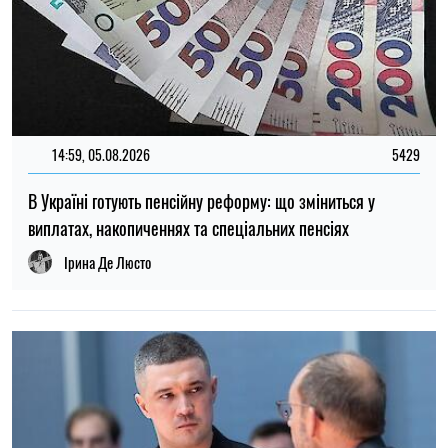
12:37, 31.07.2026
4436
Федоров розповів про конфлікт навколо реформ армії,
ставлення до протестів та майбутнє війни — інтерв’ю NYT
Ірина Де Люсто