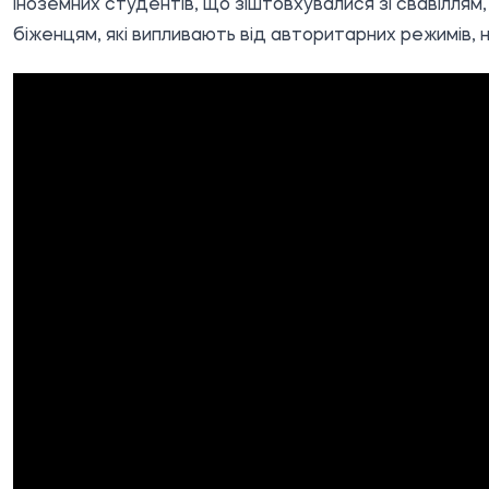
іноземних студентів, що зіштовхувалися зі свавіллям
біженцям, які випливають від авторитарних режимів, 