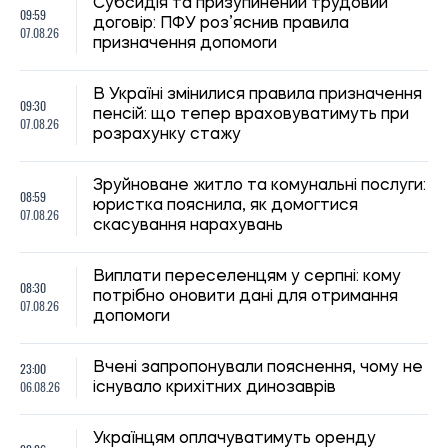
Субсидія та призупинений трудовий
09:59
договір: ПФУ роз’яснив правила
07.08.26
призначення допомоги
В Україні змінилися правила призначення
09:30
пенсій: що тепер враховуватимуть при
07.08.26
розрахунку стажу
Зруйноване житло та комунальні послуги:
08:59
юристка пояснила, як домогтися
07.08.26
скасування нарахувань
Виплати переселенцям у серпні: кому
08:30
потрібно оновити дані для отримання
07.08.26
допомоги
23:00
Вчені запропонували пояснення, чому не
06.08.26
існувало крихітних динозаврів
Українцям оплачуватимуть оренду