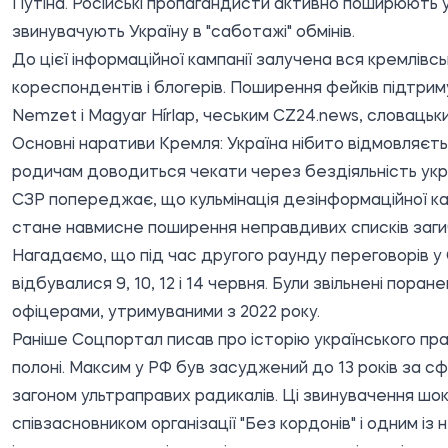
Путіна. Російські пропагандисти активно поширюють 
звинувачують Україну в "саботажі" обмінів.
До цієї інформаційної кампанії залучена вся кремлівс
кореспондентів і блогерів. Поширення фейків підтриму
Nemzet і Magyar Hírlap, чеським CZ24.news, словацьки
Основні наративи Кремля: Україна нібито відмовляєть
родичам доводиться чекати через бездіяльність укра
СЗР попереджає, що кульмінація дезінформаційної камп
стане навмисне поширення неправдивих списків загибл
Нагадаємо, що під час другого раунду переговорів у
відбувалися 9, 10, 12 і 14 червня. Були звільнені поран
офіцерами, утримуваними з 2022 року.
Раніше
Соцпортал
писав про історію українського
пра
полоні. Максим у РФ був засуджений до 13 років за 
загоном ультраправих радикалів. Ці
звинувачення шо
співзасновником організації "Без кордонів" і одним із