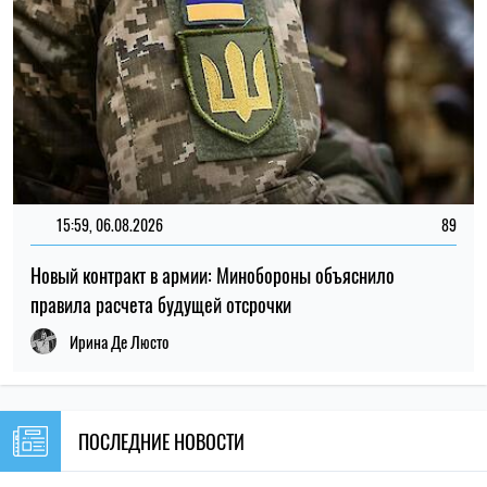
ПОСЛЕДНИЕ НОВОСТИ
16:30
Школы Киева могут перейти на
09.08.26
дистанционку: названа причина
16:00
Сын Байдена рассказал об ухудшении
09.08.26
здоровья отца: болезнь прогрессирует
15:30
Украине угрожает дефицит воды: какие
09.08.26
области могут столкнуться с нехваткой
Сколько нужно гулять с собакой каждый
15:00
день: ученые назвали время для
09.08.26
здоровья и счастья питомца
Врачи объяснили, почему спать с
14:30
включенным вентилятором не всегда
09.08.26
безопасно: кому ночная прохлада может