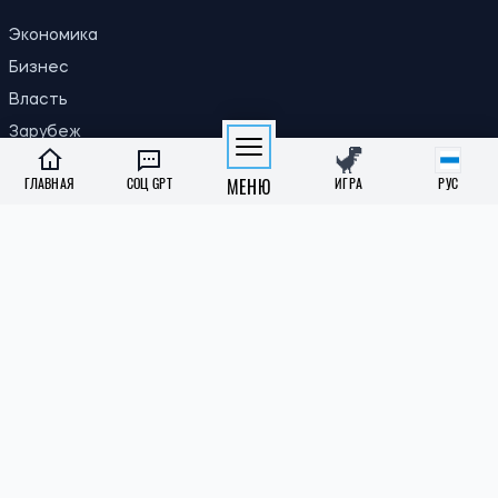
Экономика
Бизнес
Власть
Зарубеж
ГЛАВНАЯ
СОЦ GPT
МЕНЮ
ИГРА
РУС
СОЦИАЛКА
Образование
Медреформа
Субсидии
Пенсии
Инклюзивность
КИЕВ
ЖКХ