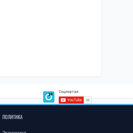
Главнокомандующий ВСУ поручил проверить заявления о
нарушениях в 225-м штурмовом полку – журналистка
Ирина Де Люсто
13:59, 03.08.2026