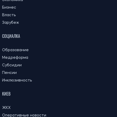
За годы войны Россия могла похитить более миллиона
украинских детей: кого учитывают при подсчете
Ирина Де Люсто
ПОСЛЕДНИЕ НОВОСТИ
Ученые предложили объяснение,
23:00
почему не существовало крошечных
06.08.26
динозавров
Украинцам будут оплачивать аренду
22:26
жилья в течение шести месяцев: кто
06.08.26
может подать заявку
22:00
Ученые впервые увидели крошечные
06.08.26
вихри на поверхности Солнца