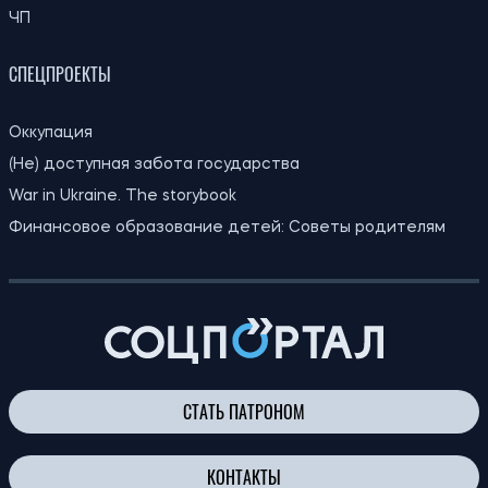
06.08.26
убийство на роскошной римской вилле
На Волыни зафиксировали
18:30
экстремальную жару до +39 градусов:
06.08.26
температурные рекорды обновлены
впервые с 1963 года
18:00
Ученые поставили под сомнение миф о
06.08.26
глупости вымершей птицы додо
Аренда квартир на юге Украины
17:40
подорожала после 2022 года: где цены
06.08.26
выросли больше всего