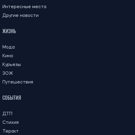
Субсидию могут отменить: кого
21:31
Пенсионный фонд будет проверять
06.08.26
перед отопительным сезоном
21:00
Ученые объяснили, почему от удивления
06.08.26
расширяются зрачки
Российские удары по складам: ждать ли
20:27
дефицита товаров и роста цен в
06.08.26
Украине
В Бразилии обнаружили новый вид
20:00
бронированной рыбы возрастом 254
06.08.26
миллиона лет
19:30
Киевлянам выплатят до 1 000 гривен
06.08.26
помощи: кто получит средства и когда
19:00
Археологи заподозрили массовое