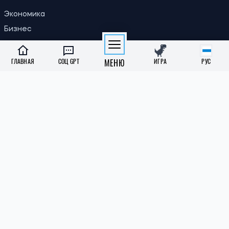
ПОЛИТИКА
Экономика
Бизнес
ГЛАВНАЯ
СОЦ GPT
МЕНЮ
ИГРА
РУС
Власть
Зарубеж
СОЦИАЛКА
Образование
Медреформа
Субсидии
Пенсии
Инклюзивность
КИЕВ