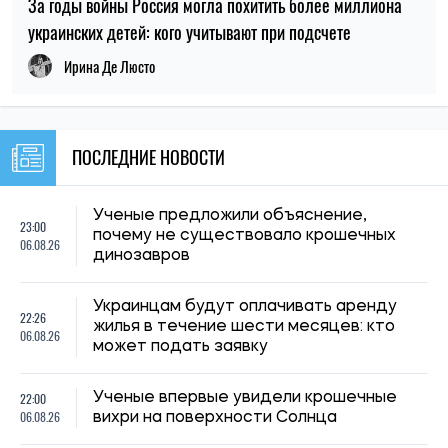
22:00
Ученые впервые увидели крошечные
06.08.26
вихри на поверхности Солнца
Субсидию могут отменить: кого
21:31
Пенсионный фонд будет проверять
06.08.26
перед отопительным сезоном
21:00
Ученые объяснили, почему от удивления
06.08.26
расширяются зрачки
Российские удары по складам: ждать ли
20:27
дефицита товаров и роста цен в
06.08.26
Украине
В Бразилии обнаружили новый вид
20:00
бронированной рыбы возрастом 254
06.08.26
миллиона лет