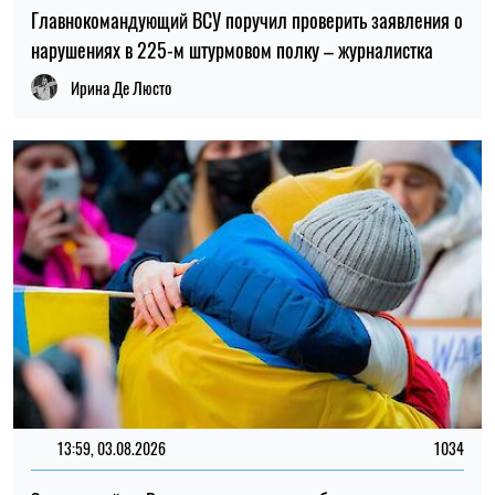
13:59, 03.08.2026
1034
За годы войны Россия могла похитить более миллиона
украинских детей: кого учитывают при подсчете
Ирина Де Люсто
ПОСЛЕДНИЕ НОВОСТИ
Ученые предложили объяснение,
23:00
почему не существовало крошечных
06.08.26
динозавров
Украинцам будут оплачивать аренду
22:26
жилья в течение шести месяцев: кто
06.08.26
может подать заявку