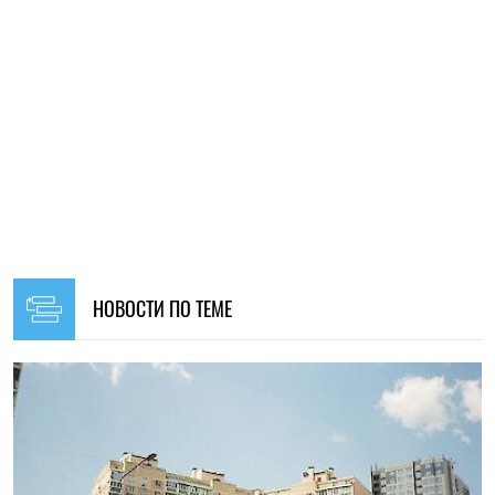
17:40, 06.08.2026
76
Аренда квартир на юге Украины подорожала после 2022
года: где цены выросли больше всего
Ирина Де Люсто