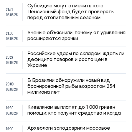
19:30
Киевлянам выплатят до 1 000 гривен
06.08.26
помощи: кто получит средства и когда
19:00
Археологи заподозрили массовое
06.08.26
убийство на роскошной римской вилле
На Волыни зафиксировали
18:30
экстремальную жару до +39 градусов:
06.08.26
температурные рекорды обновлены
впервые с 1963 года
18:00
Ученые поставили под сомнение миф о
06.08.26
глупости вымершей птицы додо
Аренда квартир на юге Украины
17:40
подорожала после 2022 года: где цены
06.08.26
выросли больше всего