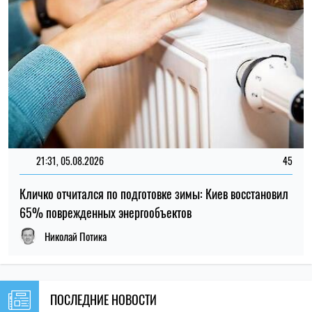
ПОСЛЕДНИЕ НОВОСТИ
20:00
В Лос-Анджелесе обнаружили новый
07.08.26
вид жабы ледникового периода
Украинцев за границей приглашают
19:30
присоединиться к созданию Сети
07.08.26
единства: как подать предложения
19:00
Ученые выяснили, как тараканы узнают
07.08.26
«своих»
Рынок труда в Украине: почему
18:30
работодатели не могут найти кадры, а
07.08.26
работники все равно недовольны