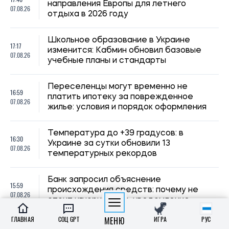
Банк запросил объяснение
15:59
происхождения средств: почему не
07.08.26
стоит игнорировать уведомление
Денежная помощь до 12 300 грн для
15:30
жителей Кривого Рога: как оформить
07.08.26
заявку на выплаты
В Украине пересмотрели правила
14:59
выплаты больничных: кто не получит
07.08.26
полную компенсацию в 2026 году
ГЛАВНАЯ
СОЦ GPT
МЕНЮ
ИГРА
РУС