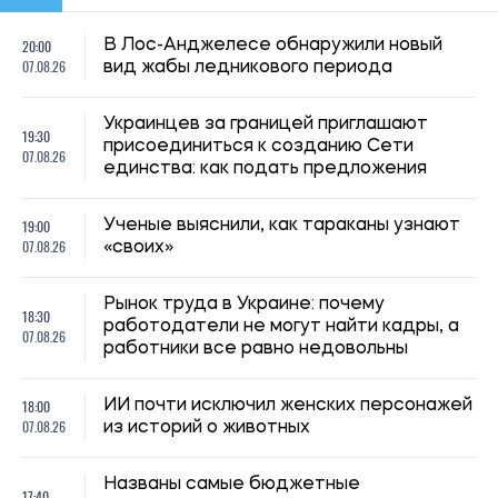
18:00
ИИ почти исключил женских персонажей
07.08.26
из историй о животных
Названы самые бюджетные
17:40
направления Европы для летнего
07.08.26
отдыха в 2026 году
Школьное образование в Украине
17:17
изменится: Кабмин обновил базовые
07.08.26
учебные планы и стандарты
Переселенцы могут временно не
16:59
платить ипотеку за поврежденное
07.08.26
жилье: условия и порядок оформления
Температура до +39 градусов: в
16:30
Украине за сутки обновили 13
07.08.26
температурных рекордов