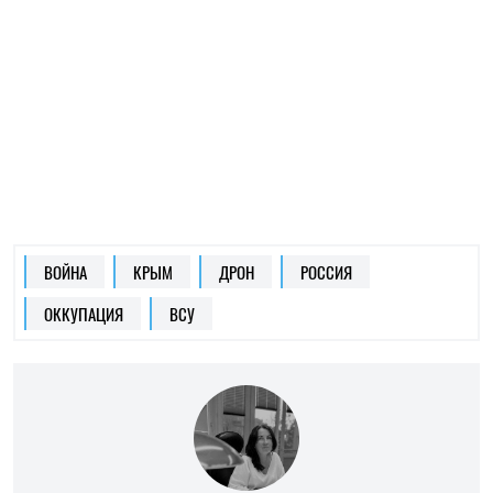
АЛЬБИНА ТРУБЕНКОВА
Журналистка-обозреватель
на
SOCPORTAL.INFO
Журналистка, публицистка, эксперт по
европейской интеграции и украинско-
польскому диалогу. Автор нескольких польских
медиа, среди которых еженедельник
Polityka
,
онлайн-издание
Oko.press
и другие.